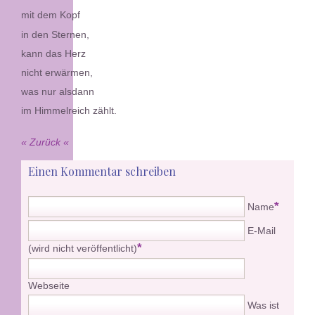
mit dem Kopf
in den Sternen,
kann das Herz
nicht erwärmen,
was nur alsdann
im Himmelreich zählt.
« Zurück
Einen Kommentar schreiben
*
Name
E-Mail
*
(wird nicht veröffentlicht)
Webseite
Was ist