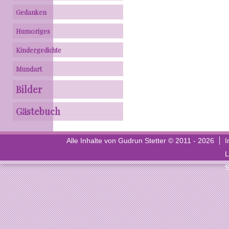
Gedanken
Humoriges
Kindergedichte
Mundart
Bilder
Gästebuch
Alle Inhalte von Gudrun Stetter © 2011 - 2026
I
L
S